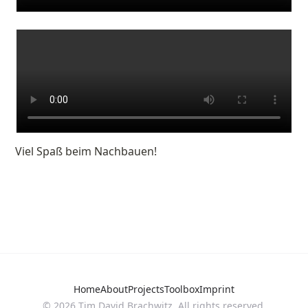
Viel Spaß beim Nachbauen!
Home
About
Projects
Toolbox
Imprint
©
2026
Tim David Brachwitz. All rights reserved.