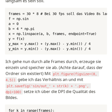
langsam es sein soll.
frames = 30 * 8 # Bei 30 fps soll das Video 8s lang 
f = np.sin

a = 0

b = 4 * np.pi

x = np.linspace(a, b, frames, endpoint=True)

y = f(x)

y_max = y.max() + (y.max() - y.min()) / 4

y_min = y.min() - (y.max() - y.min()) / 4
Ich gehe nun durch alle Frames durch, erzeuge sie 
einzeln und speicher sie ab. (Achte darauf, dass der 
Ordner sin existiert) Mit 
plt.figure(figsize=(8, 
 gebe ich das Verhältnis an und mit 
4.5))
plt.savefig('sin/out_' + str(k) + '.png', 
 setze ich über die DPI die Qualität des 
dpi=100)
Bildes.
for k in range(frames):
