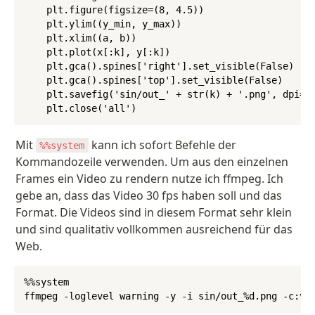
    plt.figure(figsize=(8, 4.5))

    plt.ylim((y_min, y_max))

    plt.xlim((a, b))

    plt.plot(x[:k], y[:k])

    plt.gca().spines['right'].set_visible(False)

    plt.gca().spines['top'].set_visible(False)

    plt.savefig('sin/out_' + str(k) + '.png', dpi=10
    plt.close('all')
Mit 
 kann ich sofort Befehle der 
%%system
Kommandozeile verwenden. Um aus den einzelnen 
Frames ein Video zu rendern nutze ich ffmpeg. Ich 
gebe an, dass das Video 30 fps haben soll und das 
Format. Die Videos sind in diesem Format sehr klein 
und sind qualitativ vollkommen ausreichend für das 
Web.
%%system

ffmpeg -loglevel warning -y -i sin/out_%d.png -c:v 